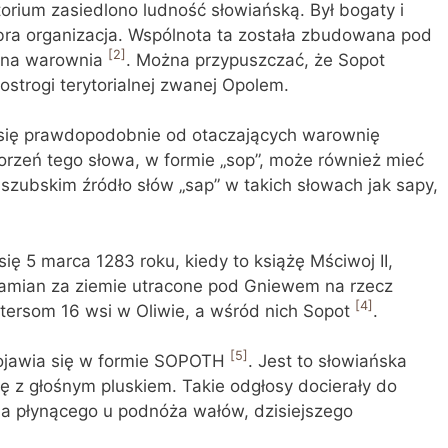
torium zasiedlono ludność słowiańską. Był bogaty i
bra organizacja. Wspólnota ta została zbudowana pod
[2]
emna warownia
. Można przypuszczać, że Sopot
ostrogi terytorialnej zwanej Opolem.
się prawdopodobnie od otaczających warownię
orzeń tego słowa, w formie „sop”, może również mieć
aszubskim źródło słów „sap” w takich słowach jak sapy,
się 5 marca 1283 roku, kiedy to książę Mściwoj II,
amian za ziemie utracone pod Gniewem na rzecz
[4]
stersom 16 wsi w Oliwie, a wśród nich Sopot
.
[5]
pojawia się w formie SOPOTH
. Jest to słowiańska
z głośnym pluskiem. Takie odgłosy docierały do
a płynącego u podnóża wałów, dzisiejszego