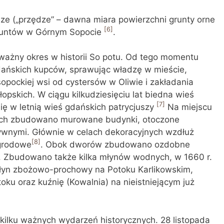
dze („przędze” – dawna miara powierzchni grunty orne
[6]
gruntów w Górnym Sopocie
.
 ważny okres w historii So potu. Od tego momentu
dańskich kupców, sprawując władzę w mieście,
sopockiej wsi od cystersów w Oliwie i zakładania
opskich. W ciągu kilkudziesięciu lat biedna wieś
[7]
się w letnią wieś gdańskich patrycjuszy
Na miejscu
ich zbudowano murowane budynki, otoczone
ywnymi. Głównie w celach dekoracyjnych wzdłuż
[8]
ogrodowe
. Obok dworów zbudowano ozdobne
. Zbudowano także kilka młynów wodnych, w 1660 r.
łyn zbożowo-prochowy na Potoku Karlikowskim,
toku oraz kuźnię (Kowalnia) na nieistniejącym już
kilku ważnych wydarzeń historycznych. 28 listopada