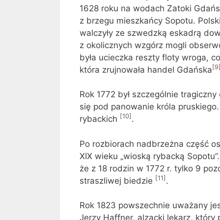
1628 roku na wodach Zatoki Gdański
z brzegu mieszkańcy Sopotu. Pols
walczyły ze szwedzką eskadrą dowo
z okolicznych wzgórz mogli obserw
była ucieczka reszty floty wroga, 
[9
która zrujnowała handel Gdańska
Rok 1772 był szczególnie tragiczny d
się pod panowanie króla pruskiego.
[10]
rybackich
.
Po rozbiorach nadbrzeżna część o
XIX wieku „wioską rybacką Sopotu”.
że z 18 rodzin w 1772 r. tylko 9 poz
[11]
straszliwej biedzie
.
Rok 1823 powszechnie uważany jes
Jerzy Haffner, alzacki lekarz, któ