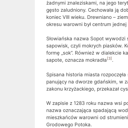
żadnymi znaleziskami, na jego tery
gęsto zaludniony. Cechowała ją do
koniec VIII wieku. Drewniano – zi
okresu warowni był centrum jednej 
Słowiańska nazwa Sopot wywodzi 
sapowisk, czyli mokrych piasków. K
formę „sok”. Również w dialekcie k
[3]
sapote, oznacza mokradła
.
Spisana historia miasta rozpoczęła 
panujący na dworze gdańskim, w z
zakonu krzyżackiego, przekazał cy
W zapisie z 1283 roku nazwa wsi 
nazwa oznaczająca spadającą wodę 
mieszkańców warowni od strumieni
Grodowego Potoka.