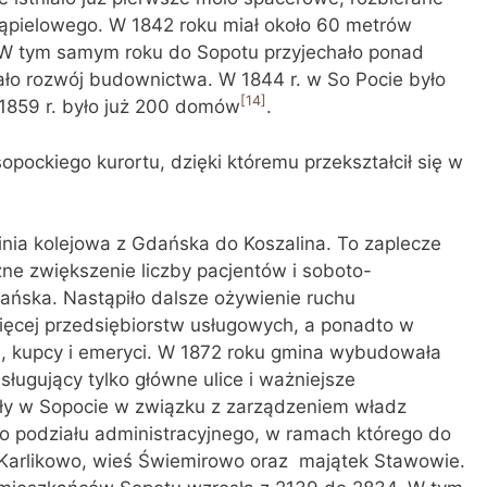
ąpielowego. W 1842 roku miał około 60 metrów
 W tym samym roku do Sopotu przyjechało ponad
wało rozwój budownictwa. W 1844 r. w So Pocie było
[14]
859 r. było już 200 domów
.
opockiego kurortu, dzięki któremu przekształcił się w
linia kolejowa z Gdańska do Koszalina. To zaplecze
e zwiększenie liczby pacjentów i soboto-
dańska. Nastąpiło dalsze ożywienie ruchu
ęcej przedsiębiorstw usługowych, a ponadto w
ze, kupcy i emeryci. W 1872 roku gmina wybudowała
ugujący tylko główne ulice i ważniejsze
zły w Sopocie w związku z zarządzeniem władz
go podziału administracyjnego, w ramach którego do
 Karlikowo, wieś Świemirowo oraz majątek Stawowie.