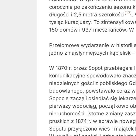
corocznie po zakończeniu sezonu k
[13]
długości i 2,5 metra szerokości
.
tysiąc kuracjuszy. To zintensyfiko
150 domów i 937 mieszkańców. W 1
Przełomowe wydarzenie w historii s
jedno z najsłynniejszych kąpielisk –
W 1870 r. przez Sopot przebiegała 
komunikacyjne spowodowało znaczn
niedzielnych gości z pobliskiego G
budowlanego, powstawało coraz wi
Sopocie zaczęli osiedlać się lekar
pierwszy wodociąg, początkowo obsł
nieruchomości. Istotne zmiany zas
pruskich z 1874 r. w sprawie nowe
Sopotu przyłączono wieś i majątek