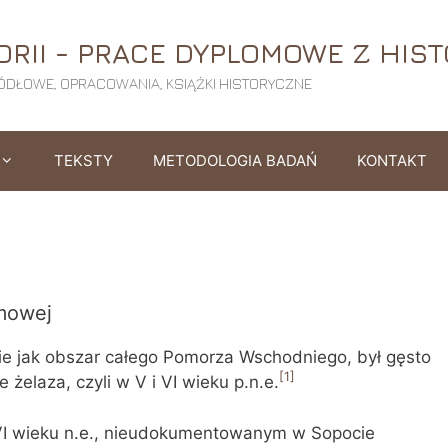
ORII - PRACE DYPLOMOWE Z HISTO
ŹRÓDŁOWE, OPRACOWANIA, KSIĄŻKI HISTORYCZNE
TEKSTY
METODOLOGIA BADAŃ
KONTAKT
omowej
ie jak obszar całego Pomorza Wschodniego, był gęsto
[1]
żelaza, czyli w V i VI wieku p.n.e.
VI wieku n.e., nieudokumentowanym w Sopocie