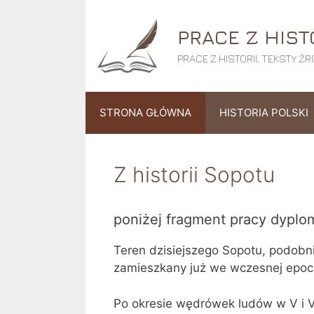
Przejdź
do
PRACE Z HIST
treści
PRACE Z HISTORII, TEKSTY 
STRONA GŁÓWNA
HISTORIA POLSKI
Z historii Sopotu
poniżej fragment pracy dypl
Teren dzisiejszego Sopotu, podobn
zamieszkany już we wczesnej epoce 
Po okresie wędrówek ludów w V i 