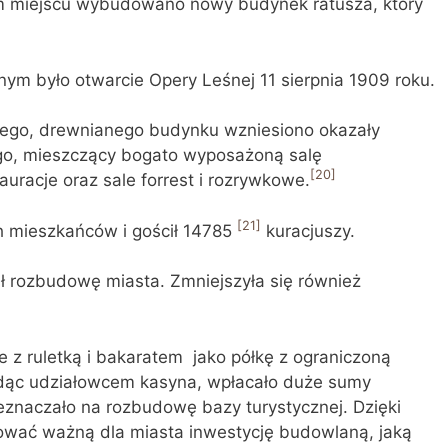
m miejscu wybudowano nowy budynek ratusza, który
ym było otwarcie Opery Leśnej 11 sierpnia 1909 roku.
rego, drewnianego budynku wzniesiono okazały
go, mieszczący bogato wyposażoną salę
[20]
uracje oraz sale forrest i rozrywkowe.
[21]
ch mieszkańców i gościł 14785
kuracjuszy.
 rozbudowę miasta. Zmniejszyła się również
 z ruletką i bakaratem jako półkę z ograniczoną
ędąc udziałowcem kasyna, wpłacało duże sumy
zeznaczało na rozbudowę bazy turystycznej. Dzięki
ować ważną dla miasta inwestycję budowlaną, jaką