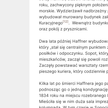
roku, zachwycony pięknym położen
morskie. Wydzierżawił nadbrzeżny 
wybudował murowany budynek zakła
[12]
Kuracyjnego
. Wewnątrz budynku
oraz pokój z prysznicami.
Dwa lata później Haffner wybudowa
który „stał się centralnym punktem 
posiłków i odpoczynku. Sopot, któr
mieszkańców, zaczął się powoli ro
Zaczęły powstawać warsztaty rzemieś
pieszego kuriera, który codziennie
Kilka lat po śmierci Haffnera jego
podnosząc go o jedną kondygnację, 
1834 roku na miejscu rozebranego k
Mieściła się w nim duża sala impre
kolumnada. W tym czasie w Sopocie