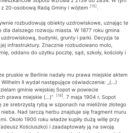
ch mieszkańców Sopotu wzrosła z 2139 do 2834. W tym
[15]
ać z 20-osobową Radą Gminy i wójtem
.
wnie rozbudowują obiekty uzdrowiskowe, uznając te
e dla dalszego rozwoju miasta. W 1877 roku gmina
 uzdrowiskową, budynki, grunty i parki. Decyzja ta
 jej infrastruktury. Znacznie rozbudowano molo,
ę, oddano do użytku pocztę, sąd, szkoły, kościoły i
e pruskie w Berlinie nadały mu prawa miejskie aktem
z Wilhelm II wydał następujące oświadczenie: „(…)
zielam gminie wiejskiej Sopot w powiecie
[18]
ch prawa miejskie (…)”
. 7 maja 1904 r. Sopot
 ze srebrzystą rybą w szponach na mieliźnie złotego
or nieba. Nad tarczą herbu znajduje się fragment muru
i. Około 1900 roku władze kupiły dużą willę przy
Tadeusz Kościuszko) i zaadaptowały ją na swoją