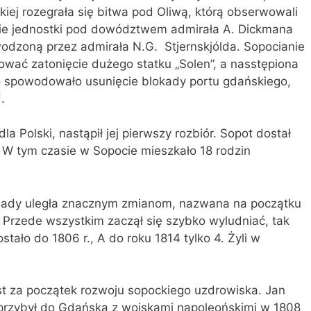
ej rozegrała się bitwa pod Oliwą, którą obserwowali
kie jednostki pod dowództwem admirała A. Dickmana
dzoną przez admirała N.G. Stjernskjólda. Sopocianie
ować zatonięcie dużego statku „Solen”, a nasstępiona
co spowodowało usunięcie blokady portu gdańskiego,
]
.
la Polski, nastąpił jej pierwszy rozbiór. Sopot dostał
 W tym czasie w Sopocie mieszkało 18 rodzin
sady uległa znacznym zmianom, nazwana na początku
 Przede wszystkim zaczął się szybko wyludniać, tak
ostało do 1806 r., A do roku 1814 tylko 4. Żyli w
t za początek rozwoju sopockiego uzdrowiska. Jan
ry przybył do Gdańska z wojskami napoleońskimi w 1808