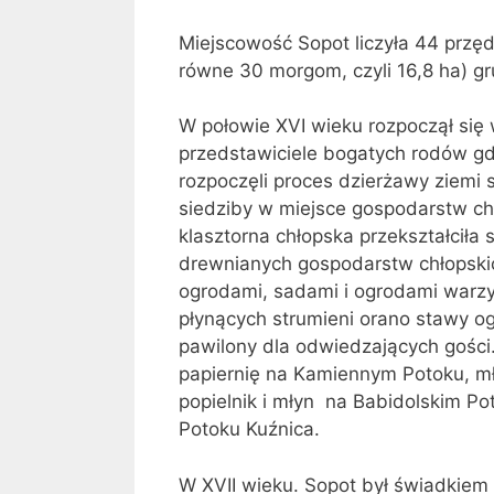
Miejscowość Sopot liczyła 44 przę
równe 30 morgom, czyli 16,8 ha) 
W połowie XVI wieku rozpoczął się
przedstawiciele bogatych rodów g
rozpoczęli proces dzierżawy ziemi 
siedziby w miejsce gospodarstw chł
klasztorna chłopska przekształciła 
drewnianych gospodarstw chłopsk
ogrodami, sadami i ogrodami warz
płynących strumieni orano stawy 
pawilony dla odwiedzających gości
papiernię na Kamiennym Potoku, m
popielnik i młyn na Babidolskim Po
Potoku Kuźnica.
W XVII wieku. Sopot był świadkiem 