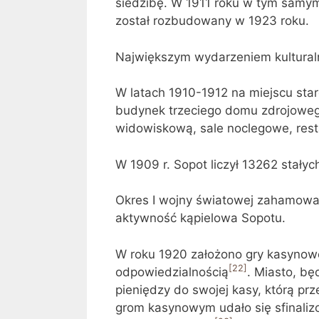
siedzibę. W 1911 roku w tym samy
został rozbudowany w 1923 roku.
Największym wydarzeniem kulturaln
W latach 1910-1912 na miejscu sta
budynek trzeciego domu zdrojowe
widowiskową, sale noclegowe, resta
W 1909 r. Sopot liczył 13262 stały
Okres I wojny światowej zahamował
aktywność kąpielowa Sopotu.
W roku 1920 założono gry kasynowe
[22]
odpowiedzialnością
. Miasto, b
pieniędzy do swojej kasy, którą pr
grom kasynowym udało się sfinaliz