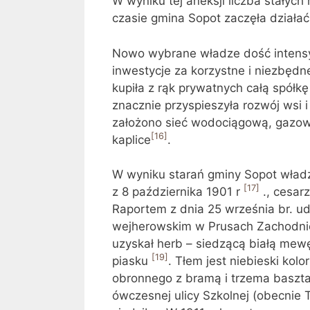
W wyniku tej aneksji liczba stały
czasie gmina Sopot zaczęła dział
Nowo wybrane władze dość intensy
inwestycje za korzystne i niezbędn
kupiła z rąk prywatnych całą spółkę
znacznie przyspieszyła rozwój wsi i
założono sieć wodociągową, gazowni
[16]
kaplice
.
W wyniku starań gminy Sopot władz
[17]
z 8 października 1901 r
., cesar
Raportem z dnia 25 września br. ud
wejherowskim w Prusach Zachodni
uzyskał herb – siedzącą białą mewę
[19]
piasku
. Tłem jest niebieski kol
obronnego z bramą i trzema basztam
ówczesnej ulicy Szkolnej (obecnie 