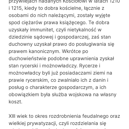
przywilejach nadanych Kościołowi w latach 1210
i 1215, kiedy to dobra kościelne, łącznie z
osobami do nich należącymi, zostały wyjęte
spod ciężarów prawa książęcego. Te dobra
uzyskały immunitet, czyli nietykalność w
dziedzinie sądowej i gospodarczej, zaś stan
duchowny uzyskał prawo do posługiwania się
prawem kanonicznym. Wkrótce po
duchowieństwie podobne uprawnienia zyskał
stan rycerski i możnowładczy. Rycerze i
możnowładcy byli już posiadaczami ziemi na
prawie rycerskim, co zwalniało ich z danin i
posług o charakterze gospodarczym, a ich
obowiązkiem była służba wojskowa na własny
koszt.
XIII wiek to okres rozdrobnienia feudalnego oraz
wielkiej prywatyzacji, czyli rozdzielania się