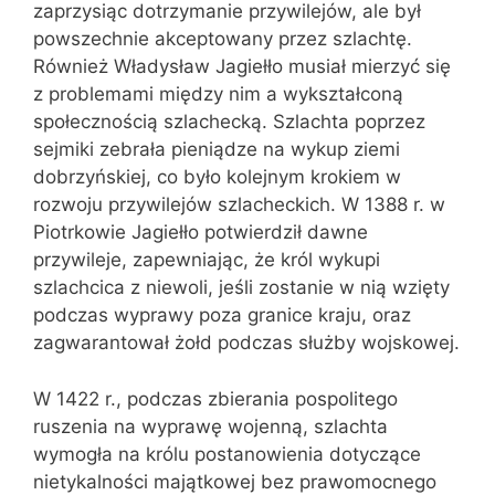
zaprzysiąc dotrzymanie przywilejów, ale był
powszechnie akceptowany przez szlachtę.
Również Władysław Jagiełło musiał mierzyć się
z problemami między nim a wykształconą
społecznością szlachecką. Szlachta poprzez
sejmiki zebrała pieniądze na wykup ziemi
dobrzyńskiej, co było kolejnym krokiem w
rozwoju przywilejów szlacheckich. W 1388 r. w
Piotrkowie Jagiełło potwierdził dawne
przywileje, zapewniając, że król wykupi
szlachcica z niewoli, jeśli zostanie w nią wzięty
podczas wyprawy poza granice kraju, oraz
zagwarantował żołd podczas służby wojskowej.
W 1422 r., podczas zbierania pospolitego
ruszenia na wyprawę wojenną, szlachta
wymogła na królu postanowienia dotyczące
nietykalności majątkowej bez prawomocnego