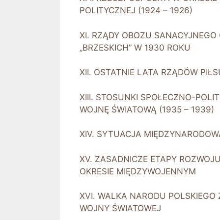
POLITYCZNEJ (1924 – 1926)
XI. RZĄDY OBOZU SANACYJNEG
„BRZESKICH” W 1930 ROKU
XII. OSTATNIE LATA RZĄDÓW PIŁS
XIII. STOSUNKI SPOŁECZNO-POLI
WOJNĘ ŚWIATOWĄ (1935 – 1939)
XIV. SYTUACJA MIĘDZYNARODOWA
XV. ZASADNICZE ETAPY ROZWOJU 
OKRESIE MIĘDZYWOJENNYM
XVI. WALKA NARODU POLSKIEGO Z
WOJNY ŚWIATOWEJ