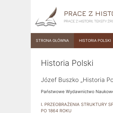
Przejdź
do
PRACE Z HIST
treści
PRACE Z HISTORII, TEKSTY 
STRONA GŁÓWNA
HISTORIA POLSKI
Historia Polski
Józef Buszko „Historia Po
Państwowe Wydawnictwo Naukowe
I. PRZEOBRAŻENIA STRUKTURY 
PO 1864 ROKU