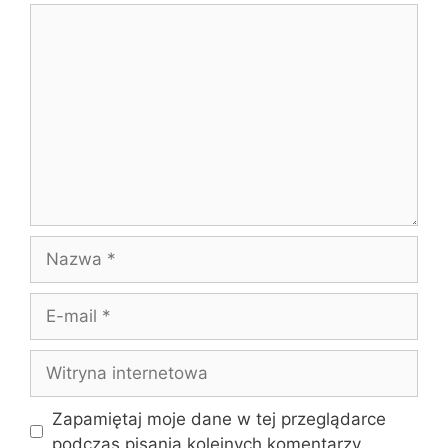
Komentarz
Nazwa
E-
mail
Witryna
internetowa
Zapamiętaj moje dane w tej przeglądarce
podczas pisania kolejnych komentarzy.