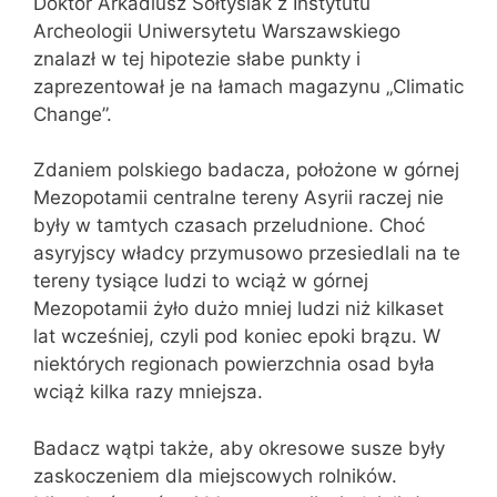
Doktor Arkadiusz Sołtysiak z Instytutu
Archeologii Uniwersytetu Warszawskiego
znalazł w tej hipotezie słabe punkty i
zaprezentował je na łamach magazynu „Climatic
Change”.
Zdaniem polskiego badacza, położone w górnej
Mezopotamii centralne tereny Asyrii raczej nie
były w tamtych czasach przeludnione. Choć
asyryjscy władcy przymusowo przesiedlali na te
tereny tysiące ludzi to wciąż w górnej
Mezopotamii żyło dużo mniej ludzi niż kilkaset
lat wcześniej, czyli pod koniec epoki brązu. W
niektórych regionach powierzchnia osad była
wciąż kilka razy mniejsza.
Badacz wątpi także, aby okresowe susze były
zaskoczeniem dla miejscowych rolników.