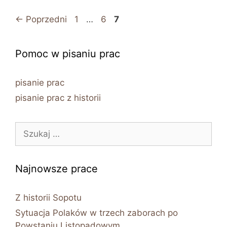
Strona
Strona
Strona
←
Poprzedni
1
…
6
7
Pomoc w pisaniu prac
pisanie prac
pisanie prac z historii
Szukaj:
Najnowsze prace
Z historii Sopotu
Sytuacja Polaków w trzech zaborach po
Powstaniu Listopadowym