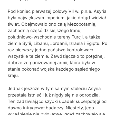
Pod koniec pierwszej połowy VII w. p.n.e. Asyria
była największym imperium, jakie dotąd widział
świat. Obejmowało ono całą Mezopotamię,
zachodnią część dzisiejszego Iranu,
południowo-wschodnie tereny Turcji, a także
ziemie Syrii, Libanu, Jordanii, Izraela i Egiptu. Po
raz pierwszy jedno państwo kontrolowało
wszystkie te ziemie. Zawdzięczało to potężnej,
dobrze zorganizowanej armii, która była w
stanie pokonać wojska każdego sąsiedniego
kraju.
Jednak jeszcze w tym samym stuleciu Asyria
przestała istnieć i już nigdy się nie odrodziła.
Ten zadziwiająco szybki upadek superpotęgi od
dawna intrygował badaczy. Niestety, jego
wyjaśnienie nie było łatwe, gdyż zachowało się