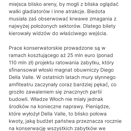
miejsca blisko areny, by mogli z bliska oglądać
walki gladiatorów i inne atrakcje. Biedota
musiała zaś obserwować krwawe zmagania z
najwyżej położonych sektorów. Dlatego bilety
kierowały widzów do właściwego wejścia.
Prace konserwatorskie prowadzone są w
ramach kosztującego aż 25 mln euro (ponad
110 mln zł) projektu ratowania zabytku, który
sfinansował włoski magnat obuwniczy Diego
Della Valle. W ostatnich latach mury słynnego
amfiteatru zaczynały coraz bardziej pękać, co
groziło zawaleniem się znacznych partii
budowli. Władze Włoch nie miały jednak
środków na konieczne naprawy. Pieniądze,
które wyłożył Della Valle, to blisko połowa
kwoty, jaką budżet państwa przeznacza rocznie
na konserwację wszystkich zabytków we