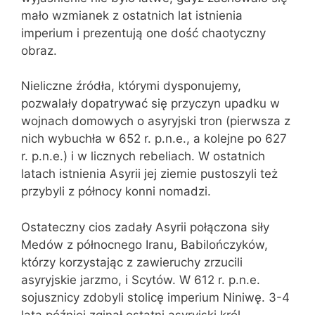
mało wzmianek z ostatnich lat istnienia
imperium i prezentują one dość chaotyczny
obraz.
Nieliczne źródła, którymi dysponujemy,
pozwalały dopatrywać się przyczyn upadku w
wojnach domowych o asyryjski tron (pierwsza z
nich wybuchła w 652 r. p.n.e., a kolejne po 627
r. p.n.e.) i w licznych rebeliach. W ostatnich
latach istnienia Asyrii jej ziemie pustoszyli też
przybyli z północy konni nomadzi.
Ostateczny cios zadały Asyrii połączona siły
Medów z północnego Iranu, Babilończyków,
którzy korzystając z zawieruchy zrzucili
asyryjskie jarzmo, i Scytów. W 612 r. p.n.e.
sojusznicy zdobyli stolicę imperium Niniwę. 3-4
lata później zginął ostatni asyryjski król.